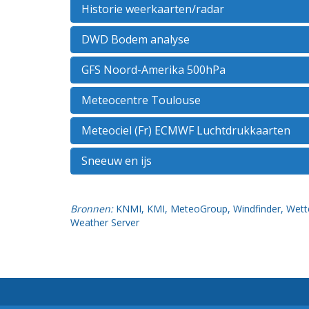
Historie weerkaarten/radar
DWD Bodem analyse
GFS Noord-Amerika 500hPa
Meteocentre Toulouse
Meteociel (Fr) ECMWF Luchtdrukkaarten
Sneeuw en ijs
Bronnen:
KNMI
,
KMI
,
MeteoGroup
,
Windfinder
,
Wett
Weather Server