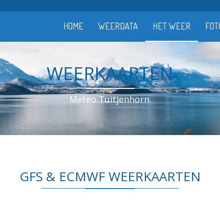
HOME
WEERDATA
HET WEER
FOT
WEERKAARTEN
Meteo Tuitjenhorn.
GFS & ECMWF WEERKAARTEN