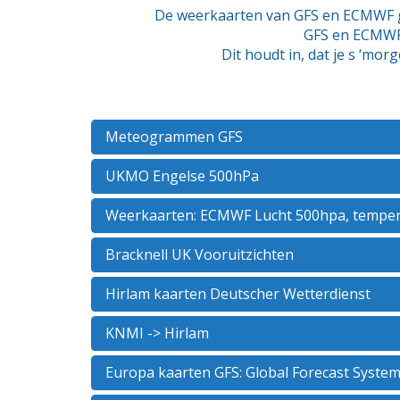
De weerkaarten van GFS en ECMWF ga
GFS en ECMWF 
Dit houdt in, dat je s ‘mo
Meteogrammen GFS
UKMO Engelse 500hPa
Weerkaarten: ECMWF Lucht 500hpa, tempe
Bracknell UK Vooruitzichten
Hirlam kaarten Deutscher Wetterdienst
KNMI -> Hirlam
Europa kaarten GFS: Global Forecast Syst