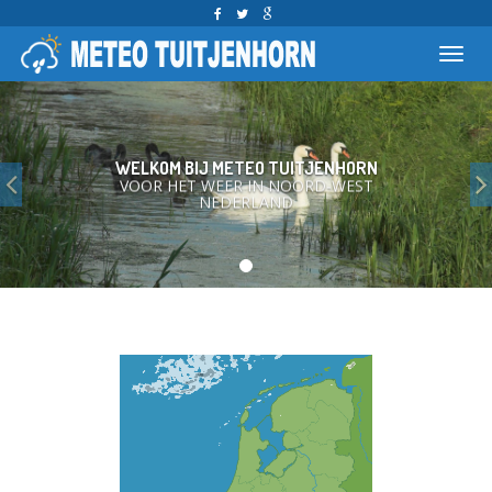
Toggl
naviga
WELKOM BIJ METEO TUITJENHORN
Previous
VOOR HET WEER IN NOORD-WEST
NEDERLAND